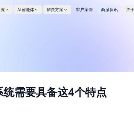
系统
AI智能体
解决方案
客户案例
商派资讯
关
行业类
2B交易系统
ONEX OMS系统
光伏能源行业解决方案
C即时零售平台
S全渠道一盘货方案
B2B订货系统(DMS)
ONEX OMS开源订单管
医药健康/器械解决方案
O云店新零售方案
@DigiOS订单中心
S2B2B企业集采系统
系统需要具备这4个特点
家居家具行业解决方案
官方多端商城✖️AI
@DigiOS财务中心
DMS经销商管理系统
员工福利平台
员工内购/福利商城平台