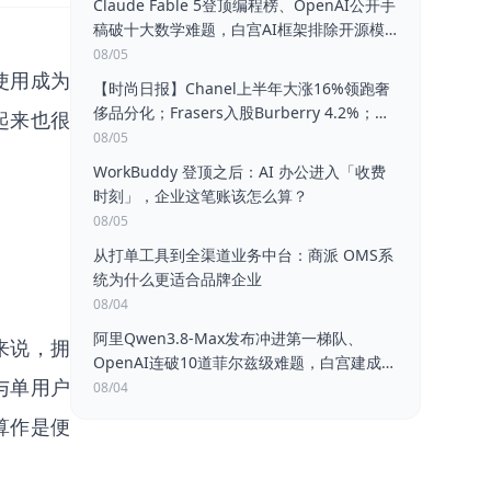
Claude Fable 5登顶编程榜、OpenAI公开手
稿破十大数学难题，白宫AI框架排除开源模
型，AMD数据中心营收翻倍
08/05
使用成为
【时尚日报】Chanel上半年大涨16%领跑奢
侈品分化；Frasers入股Burberry 4.2%；
起来也很
Aeffe获Oxy Capital约束性收购要约；菲拉
08/05
格慕H1扭亏为盈
WorkBuddy 登顶之后：AI 办公进入「收费
时刻」，企业这笔账该怎么算？
08/05
从打单工具到全渠道业务中台：商派 OMS系
统为什么更适合品牌企业
08/04
阿里Qwen3.8-Max发布冲进第一梯队、
来说，拥
OpenAI连破10道菲尔兹级难题，白宫建成AI
与单用户
评估框架、欧盟AI法案生效，Palantir营收大
08/04
涨、Amazon市值破3万亿
算作是便