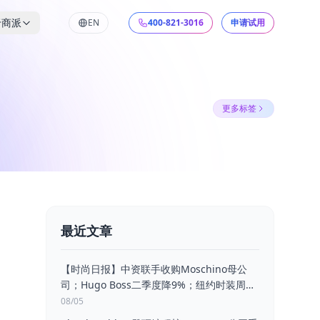
于商派
EN
400-821-3016
申请试用
更多标签
家电厨电行业解决方案
理系统
海外B2B渠道订货平台
时尚鞋服行业解决方案
B2B2B垂直行业贸易平台
食品饮料行业解决方案
MRO工业品电商系统
智能体采购中心
最近文章
【时尚日报】中资联手收购Moschino母公
司；Hugo Boss二季度降9%；纽约时装周商
标易主；李宁亮相亚运领奖装备
08/05