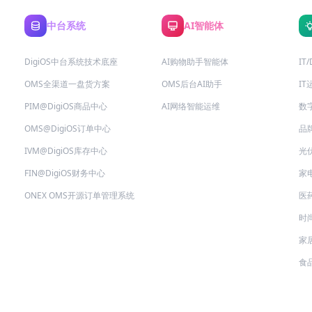
中台系统
AI智能体
DigiOS中台系统技术底座
AI购物助手智能体
IT
OMS全渠道一盘货方案
OMS后台AI助手
I
PIM@DigiOS商品中心
AI网络智能运维
数
OMS@DigiOS订单中心
品
IVM@DigiOS库存中心
光
FIN@DigiOS财务中心
家
ONEX OMS开源订单管理系统
医
时
家
食