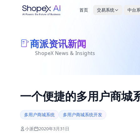
首页
交易系统
中台
服务类
2C交易系统
DigiOS中台系统
商派 AI Agent
商派资讯新闻
ShopeX News & Insights
IT/DT数智化轻咨询
ECShopX开源商城技术底座
DigiOS中台系统技术底座
BB
OM
AI导购智能体
IT运维服务
跨境独立站解决方案
PIM@DigiOS商品中心
OMS后台AI助手
O2
OMS
一个便捷的多用户商城
数字化支付方案—斗门
AI网络智能运维
S2B2C供应链商城
IVM@DigiOS库存中心
品牌
FIN
品牌内购业务代运营服务
会员门户&积分商城系统
企业
多用户商城系统
多用户商城系统开发
小派
2020年3月31日
线上快闪商城方案
品牌