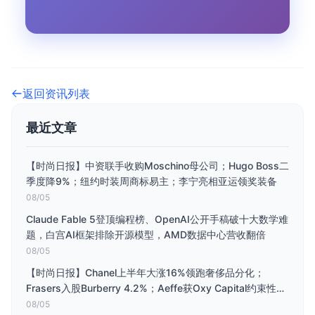
返回资讯列表
最近文章
【时尚日报】中资联手收购Moschino母公司；Hugo Boss二
季度降9%；纽约时装周商标易主；李宁亮相亚运领奖装备
08/05
Claude Fable 5登顶编程榜、OpenAI公开手稿破十大数学难
题，白宫AI框架排除开源模型，AMD数据中心营收翻倍
08/05
【时尚日报】Chanel上半年大涨16%领跑奢侈品分化；
Frasers入股Burberry 4.2%；Aeffe获Oxy Capital约束性收
购要约；菲拉格慕H1扭亏为盈
08/05