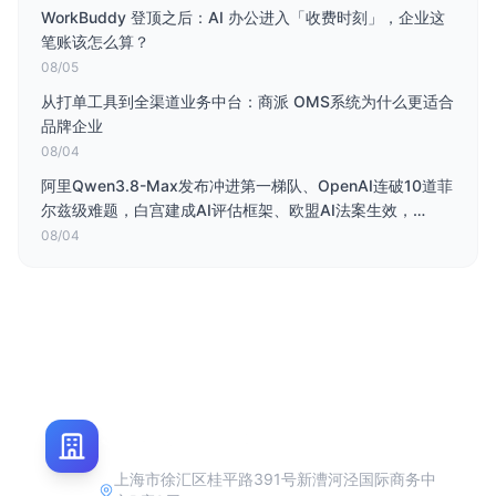
WorkBuddy 登顶之后：AI 办公进入「收费时刻」，企业这
笔账该怎么算？
08/05
从打单工具到全渠道业务中台：商派 OMS系统为什么更适合
品牌企业
08/04
阿里Qwen3.8-Max发布冲进第一梯队、OpenAI连破10道菲
尔兹级难题，白宫建成AI评估框架、欧盟AI法案生效，
Palantir营收大涨、Amazon市值破3万亿
08/04
上海市徐汇区桂平路391号新漕河泾国际商务中