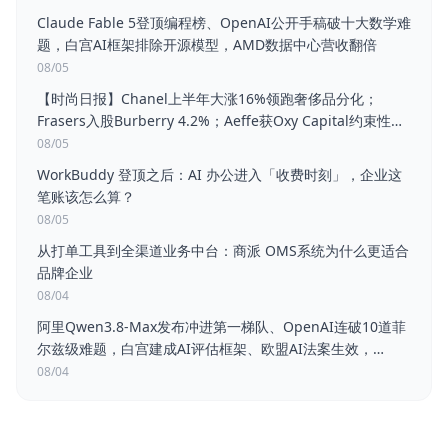
Claude Fable 5登顶编程榜、OpenAI公开手稿破十大数学难
题，白宫AI框架排除开源模型，AMD数据中心营收翻倍
08/05
【时尚日报】Chanel上半年大涨16%领跑奢侈品分化；
Frasers入股Burberry 4.2%；Aeffe获Oxy Capital约束性收
购要约；菲拉格慕H1扭亏为盈
08/05
WorkBuddy 登顶之后：AI 办公进入「收费时刻」，企业这
笔账该怎么算？
08/05
从打单工具到全渠道业务中台：商派 OMS系统为什么更适合
品牌企业
08/04
阿里Qwen3.8-Max发布冲进第一梯队、OpenAI连破10道菲
尔兹级难题，白宫建成AI评估框架、欧盟AI法案生效，
Palantir营收大涨、Amazon市值破3万亿
08/04