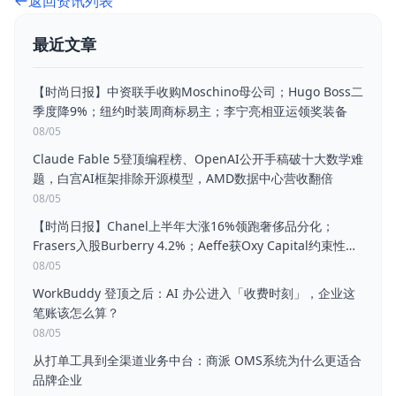
返回资讯列表
最近文章
【时尚日报】中资联手收购Moschino母公司；Hugo Boss二
季度降9%；纽约时装周商标易主；李宁亮相亚运领奖装备
08/05
Claude Fable 5登顶编程榜、OpenAI公开手稿破十大数学难
题，白宫AI框架排除开源模型，AMD数据中心营收翻倍
08/05
【时尚日报】Chanel上半年大涨16%领跑奢侈品分化；
Frasers入股Burberry 4.2%；Aeffe获Oxy Capital约束性收
购要约；菲拉格慕H1扭亏为盈
08/05
WorkBuddy 登顶之后：AI 办公进入「收费时刻」，企业这
笔账该怎么算？
08/05
从打单工具到全渠道业务中台：商派 OMS系统为什么更适合
品牌企业