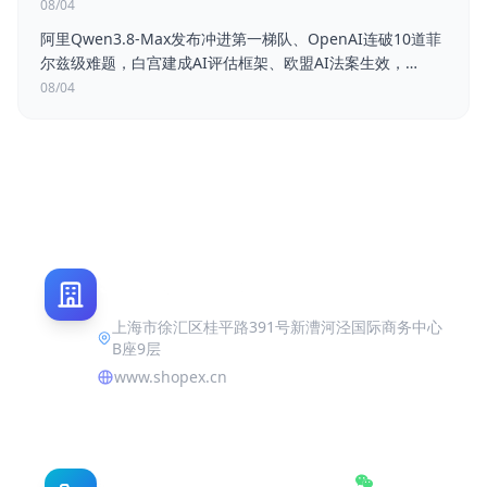
08/04
阿里Qwen3.8-Max发布冲进第一梯队、OpenAI连破10道菲
尔兹级难题，白宫建成AI评估框架、欧盟AI法案生效，
Palantir营收大涨、Amazon市值破3万亿
08/04
上海市徐汇区桂平路391号新漕河泾国际商务中心
B座9层
www.shopex.cn
联系我们
订阅号