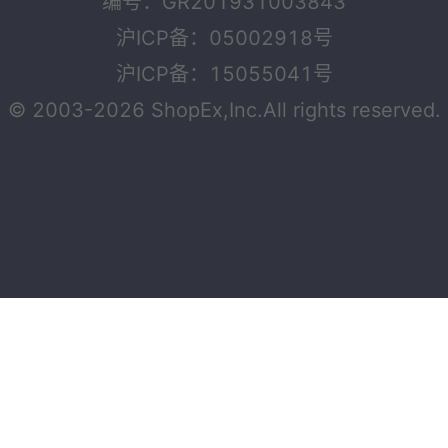
编号：GR201931003843
沪ICP备：05002918号
沪ICP备：15055041号
© 2003-2026 ShopEx,Inc.All rights reserved.