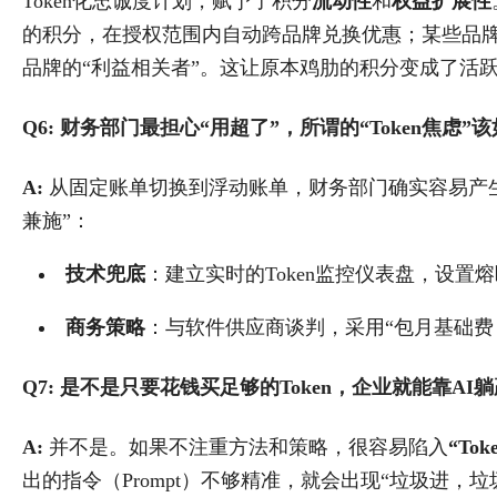
Token化忠诚度计划，赋予了积分
流动性
和
权益扩展性
的积分，在授权范围内自动跨品牌兑换优惠；某些品牌甚
品牌的“利益相关者”。这让原本鸡肋的积分变成了活
Q6: 财务部门最担心“用超了”，所谓的“Token焦虑”
A:
​ 从固定账单切换到浮动账单，财务部门确实容易产
兼施”：
技术兜底
：建立实时的Token监控仪表盘，设置
商务策略
：与软件供应商谈判，采用“包月基础费
Q7: 是不是只要花钱买足够的Token，企业就能靠AI
A:
​ 并不是。如果不注重方法和策略，很容易陷入
“To
出的指令（Prompt）不够精准，就会出现“垃圾进，垃